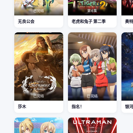
已完结
第6集
无良公会
老虎和兔子 第二季
已完结
已完结
莎木
指名！