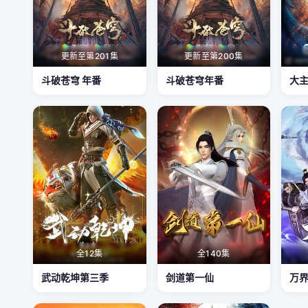
更新至第201集
更新至第200集
斗破苍穹 年番
斗破苍穹年番
大
全12集
全140集
武动乾坤第三季
剑道第一仙
万