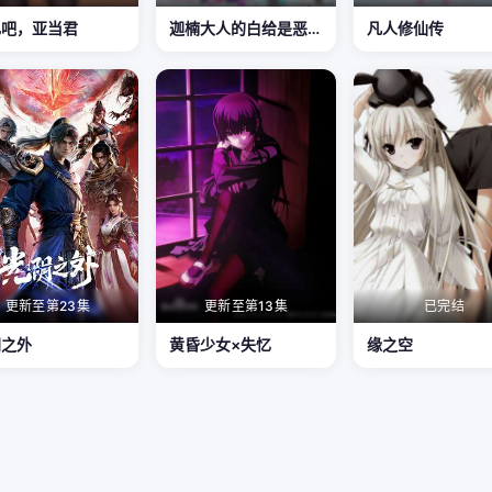
扎吧，亚当君
迦楠大人的白给是恶魔级
凡人修仙传
更新至第23集
更新至第13集
已完结
阴之外
黄昏少女×失忆
缘之空