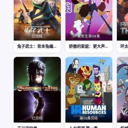
已完结
更新至第09集
兔子武士：宫本兔编年史第一季
骄傲的家庭：更大声更骄傲第一季
已完结
第10集完结